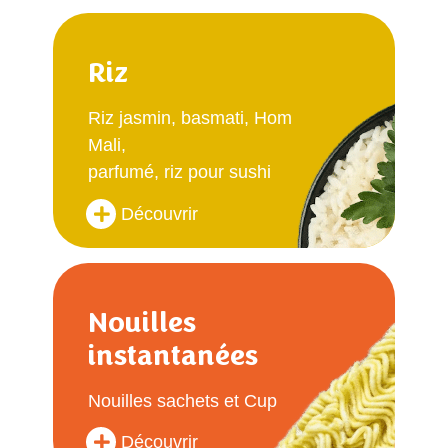
Riz
Riz jasmin, basmati, Hom
Mali,
parfumé, riz pour sushi
Découvrir
Nouilles
instantanées
Nouilles sachets et Cup
Découvrir