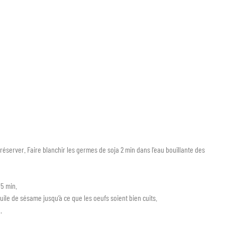
t réserver. Faire blanchir les germes de soja 2 min dans l’eau bouillante des
 5 min.
uile de sésame jusqu’à ce que les oeufs soient bien cuits.
.