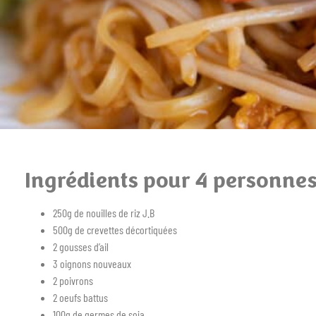
Ingrédients pour 4 personne
250g de nouilles de riz J.B
500g de crevettes décortiquées
2 gousses d’ail
3 oignons nouveaux
2 poivrons
2 oeufs battus
100g de germes de soja