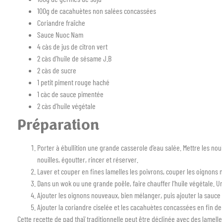
100g de cacahuètes non salées concassées
Coriandre fraîche
Sauce Nuoc Nam
4 càs de jus de citron vert
2 càs d’huile de sésame J.B
2 càs de sucre
1 petit piment rouge haché
1 càc de sauce pimentée
2 càs d’huile végétale
Préparation
Porter à ébullition une grande casserole d’eau salée. Mettre les noui
nouilles, égoutter, rincer et réserver.
Laver et couper en fines lamelles les poivrons, couper les oignons n
Dans un wok ou une grande poêle, faire chauffer l’huile végétale. Une 
Ajouter les oignons nouveaux, bien mélanger, puis ajouter la sauce Nu
Ajouter la coriandre ciselée et les cacahuètes concassées en fin de
Cette recette de pad thaï traditionnelle peut être déclinée avec des lamell