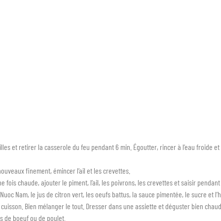
lles et retirer la casserole du feu pendant 6 min. Égoutter, rincer à l’eau froide e
ouveaux finement, émincer l’ail et les crevettes.
fois chaude, ajouter le piment, l’ail, les poivrons, les crevettes et saisir pendant
oc Nam, le jus de citron vert, les oeufs battus, la sauce pimentée, le sucre et l’h
 cuisson. Bien mélanger le tout. Dresser dans une assiette et déguster bien chaud
es de boeuf ou de poulet.