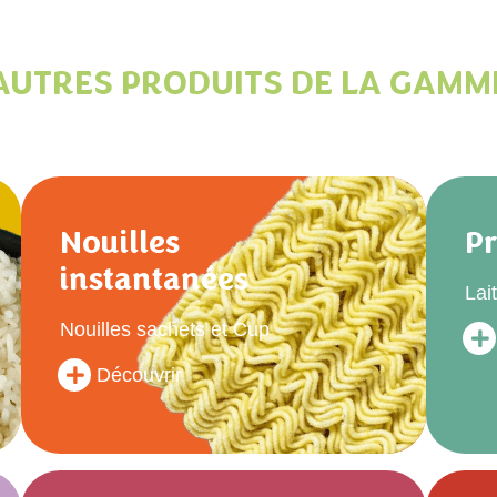
AUTRES PRODUITS DE LA GAMM
Nouilles
Pr
instantanées
Lai
Nouilles sachets et Cup
Découvrir