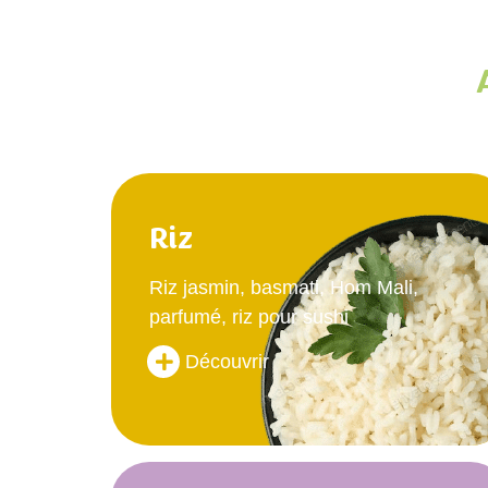
Riz
Riz jasmin, basmati, Hom Mali,
parfumé, riz pour sushi
Découvrir