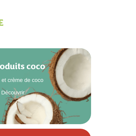
E
oduits coco
t et crème de coco
Découvrir