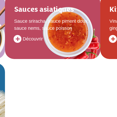
Sauces asiatiques
Ki
Sauce sriracha, sauce piment doux,
Vin
sauce nems, sauce poisson
gin
Découvrir