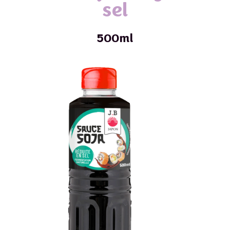
sel
500ml