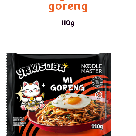
goreng
110g