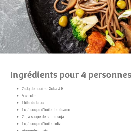
Ingrédients pour 4 personne
250g de nouilles Soba J.B
4 carottes
1 tête de brocoli
1 c. à soupe d’huile de sésame
2 c. à soupe de sauce soja
1 c. à soupe d’huile d’olive
gingembre frais