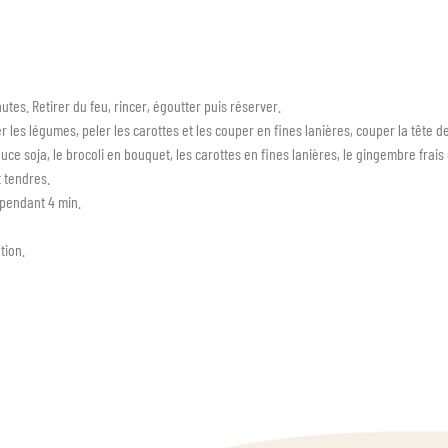
utes. Retirer du feu, rincer, égoutter puis réserver.
cer les légumes, peler les carottes et les couper en fines lanières, couper la tête 
auce soja, le brocoli en bouquet, les carottes en fines lanières, le gingembre fra
 tendres.
 pendant 4 min.
tion.