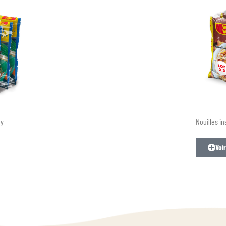
ry
Nouilles i
Voir