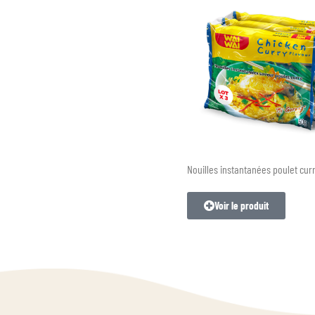
Nouilles instantanées poulet cur
Voir le produit