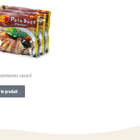
nstantanées canard
 le produit